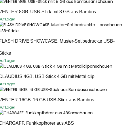
anschauen
VENTER 8GB. USB-Stick mit 8 GB aus Bambus
Auf Lager
anschauen
FLASH DRIVE SHOWCASE. Muster-Set bedruckte USB-
Sticks
Auf Lager
anschauen
CLAUDIUS 4GB. USB-Stick 4 GB mit Metallclip
Auf Lager
anschauen
VENTER 16GB. 16 GB USB-Stick aus Bambus
Auf Lager
anschauen
CHARGAFF. Funkkopfhörer aus ABS