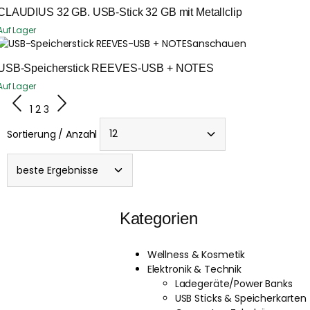
CLAUDIUS 32 GB. USB-Stick 32 GB mit Metallclip
Auf Lager
anschauen
USB-Speicherstick REEVES-USB + NOTES
Auf Lager
1
2
3
Sortierung / Anzahl
Kategorien
Wellness & Kosmetik
Elektronik & Technik
Ladegeräte/Power Banks
USB Sticks & Speicherkarten