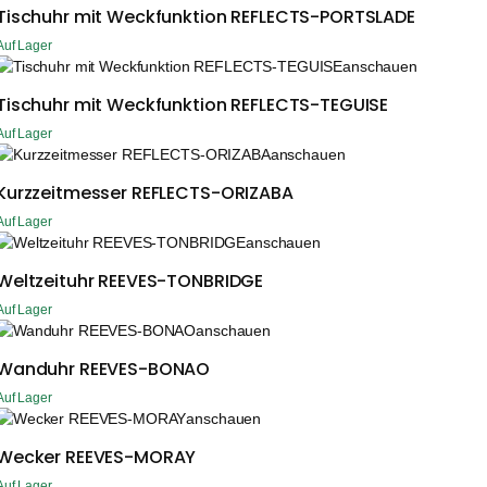
Tischuhr mit Weckfunktion REFLECTS-PORTSLADE
Auf Lager
anschauen
Tischuhr mit Weckfunktion REFLECTS-TEGUISE
Auf Lager
anschauen
Kurzzeitmesser REFLECTS-ORIZABA
Auf Lager
anschauen
Weltzeituhr REEVES-TONBRIDGE
Auf Lager
anschauen
Wanduhr REEVES-BONAO
Auf Lager
anschauen
Wecker REEVES-MORAY
Auf Lager