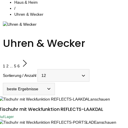
Haus & Heim
/
Uhren & Wecker
Uhren & Wecker
1
2
...
5
6
Sortierung / Anzahl
anschauen
Tischuhr mit Weckfunktion REFLECTS-LAAKDAL
Auf Lager
anschauen