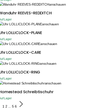
anschauen
Wanduhr REEVES-REDDITCH
Auf Lager
anschauen
Uhr LOLLICLOCK-PLANE
Auf Lager
anschauen
Uhr LOLLICLOCK-CARE
Auf Lager
anschauen
Uhr LOLLICLOCK-RING
Auf Lager
anschauen
Homestead Schreibtischuhr
Auf Lager
1
2
...
5
6