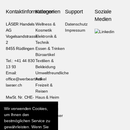
Kontaktinformationen
Kategorien
Support
Soziale
Medien
LÄSER Handels
Wellness &
Datenschutz
AG
Kosmetik
Impressum
Vogelsandstrasse
Elektronik &
2
Technik
8455 Rüdlingen
Essen & Trinken
Büroartikel
Tel.: +41 44 830
Textilien &
13 93
Bekleidung
Email:
Umweltfreundliche
office@werbeartikel-
Artikel
laeser.ch
Freizeit &
Reisen
MwSt. Nr. CHE-
Haus & Heim
105.750.296
Persönliches
Wir verwenden Cookies,
HR Nr. CH-
Saisonartikel
um Ihnen den
020.3.915.614-
Werbeklassiker
bestmöglichen Service zu
3
gewährleisten. Wenn Sie