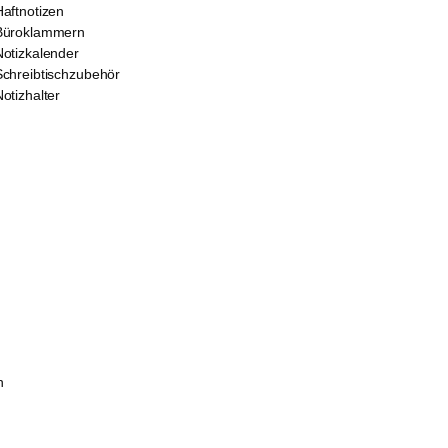
Haftnotizen
Büroklammern
Notizkalender
Schreibtischzubehör
otizhalter
n