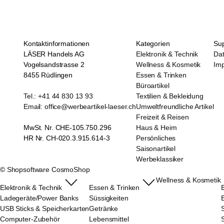
Kontaktinformationen
Kategorien
Su
LÄSER Handels AG
Elektronik & Technik
Da
Vogelsandstrasse 2
Wellness & Kosmetik
Im
8455 Rüdlingen
Essen & Trinken
Büroartikel
Tel.: +41 44 830 13 93
Textilien & Bekleidung
Email: office@werbeartikel-laeser.ch
Umweltfreundliche Artikel
Freizeit & Reisen
MwSt. Nr. CHE-105.750.296
Haus & Heim
HR Nr. CH-020.3.915.614-3
Persönliches
Saisonartikel
Werbeklassiker
©
Shopsoftware CosmoShop
Wellness & Kosmetik
Elektronik & Technik
Essen & Trinken
B
Ladegeräte/Power Banks
Süssigkeiten
B
USB Sticks & Speicherkarten
Getränke
Computer-Zubehör
Lebensmittel