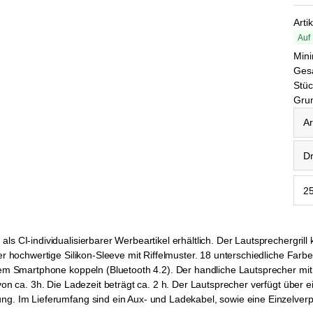
Arti
Auf
Mini
Ges
Stüc
Grun
Artik
Druc
als CI-individualisierbarer Werbeartikel erhältlich. Der Lautsprechergr
er hochwertige Silikon-Sleeve mit Riffelmuster. 18 unterschiedliche Farbe
hrem Smartphone koppeln (Bluetooth 4.2). Der handliche Lautsprecher mi
 von ca. 3h. Die Ladezeit beträgt ca. 2 h. Der Lautsprecher verfügt über
ung. Im Lieferumfang sind ein Aux- und Ladekabel, sowie eine Einzelver