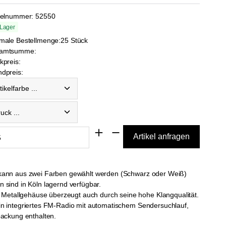
kelnummer:
52550
 Lager
male Bestellmenge:
25 Stück
amtsumme:
kpreis:
dpreis:
elfarbe ...
k ...
ill kann aus zwei Farben gewählt werden (Schwarz oder Weiß)
n sind in Köln lagernd verfügbar.
t Metallgehäuse überzeugt auch durch seine hohe Klangqualität.
 ein integriertes FM-Radio mit automatischem Sendersuchlauf,
packung enthalten.