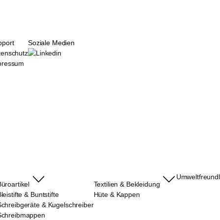
pport
Soziale Medien
tenschutz
pressum
Umweltfreundli
üroartikel
Textilien & Bekleidung
leistifte & Buntstifte
Hüte & Kappen
Schreibgeräte & Kugelschreiber
Schreibmappen